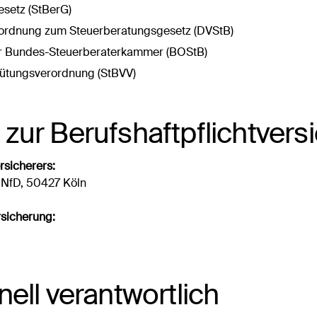
setz (StBerG)
ordnung zum Steuerberatungsgesetz (DVStB)
r Bundes-Steuerberaterkammer (BOStB)
ütungsverordnung (StBVV)
ur Berufs­haftpflicht­ver
rsicherers:
 NfD, 50427 Köln
sicherung:
ell verantwortlich