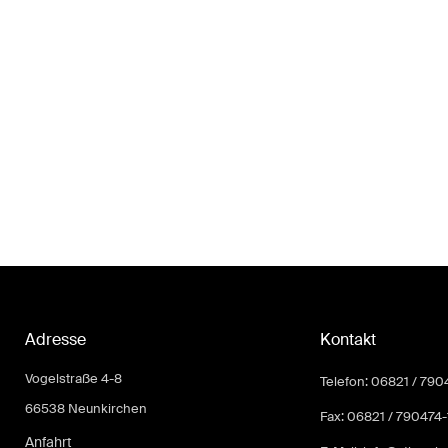
Adresse
Kontakt
Vogelstraße 4-8
Telefon: 06821 / 790
66538 Neunkirchen
Fax: 06821 / 790474-
Anfahrt