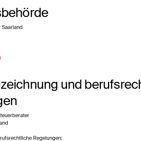
sbehörde
 Saarland
e
zeichnung und berufsrech
gen
teuerberater
and
rufsrechtliche Regelungen: