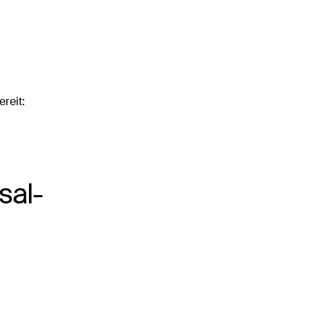
reit:
sal­